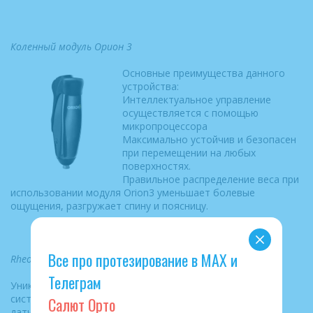
Коленный модуль Орион 3
Основные преимущества данного
устройства:
Интеллектуальное управление
осуществляется с помощью
микропроцессора
Максимально устойчив и безопасен
при перемещении на любых
поверхностях.
Правильное распределение веса при
использовании модуля Orion3 уменьшает болевые
ощущения, разгружает спину и поясницу.
Все про протезирование в МАХ и
RheoKnee –электронный коленный модуль
Телеграм
Уникальность модуля заключается в том, что
система самостоятельно с помощью
Салют Орто
датчиков оценивает степень нагрузки на