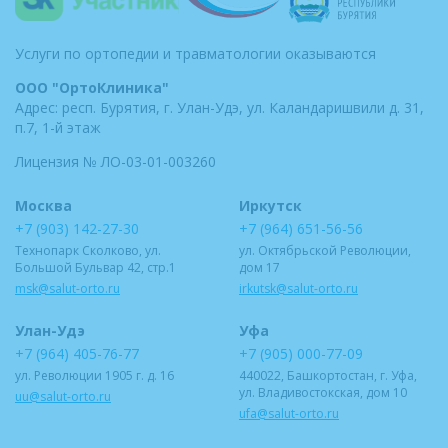
Услуги по ортопедии и травматологии оказываются
ООО "ОртоКлиника"
Адрес: респ. Бурятия,
г. Улан-Удэ, ул. Каландаришвили
д. 31,
п.7, 1-й этаж
Лицензия № ЛО-03-01-003260
Москва
Иркутск
+7 (903) 142-27-30
+7 (964) 651-56-56
Технопарк Сколково, ул.
ул. Октябрьской Революции,
Большой Бульвар 42, стр.1
дом 17
msk@salut-orto.ru
irkutsk@salut-orto.ru
Улан-Удэ
Уфа
+7 (964) 405-76-77
+7 (905) 000-77-09
ул. Революции 1905 г. д. 16
440022, Башкортостан, г. Уфа,
ул. Владивостокская, дом 10
uu@salut-orto.ru
ufa@salut-orto.ru