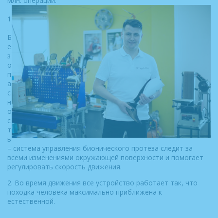
млн. операций.
1
.
Б
е
з
о
п
а
с
н
о
с
т
ь
– система управления бионического протеза следит за
всеми изменениями окружающей поверхности и помогает
регулировать скорость движения.
2. Во время движения все устройство работает так, что
походка человека максимально приближена к
естественной.