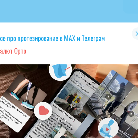
се про протезирование в МАХ и Телеграм
алют Орто
ра
Как проходит процесс получения протеза?
Ка
то
бе
В прошлой статье мы подробно рассказали, как
получить электронный сертификат на протезы
Эл