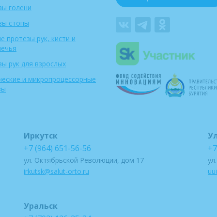
зы голени
зы стопы
е протезы рук, кисти и
лечья
ы рук для взрослых
ческие и микропроцессорные
зы
Иркутск
У
+7 (964) 651-56-56
+7
ул. Октябрьской Революции, дом 17
ул
irkutsk@salut-orto.ru
uu
Уральск