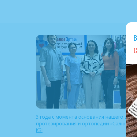
В
С
3 года с момента основания нашего цент
протезирования и ортопедии «Салют Ор
КЗ!