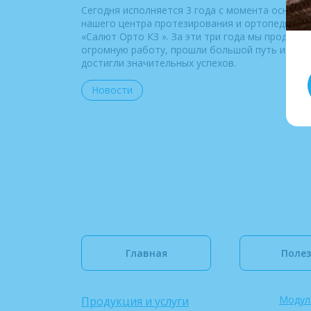
Сегодня исполняется 3 года с момента основа
нашего центра протезирования и ортопедии
«Салют Орто КЗ ». За эти три года мы проделал
огромную работу, прошли большой путь и
достигли значительных успехов.
Новости
Главная
Полез
Модул
Продукция и услуги