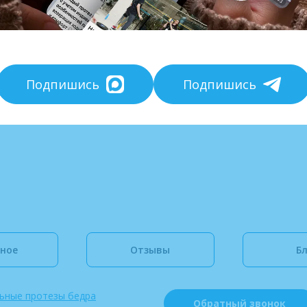
ног и рук. Теперь опишем поэтапно процесс
на
ния
изготовления протеза: сколько времени
бе
потребуется ждать? Сколько консультаций
по
и
необходимо? Как определяется вид и тип
це
протезов ног? На все эти вопросы мы ответим
ниже.
Подпишись
Подпишись
Протезирование
Полезное
ИПРА
ное
Отзывы
Бл
ьные протезы бедра
Обратный звонок