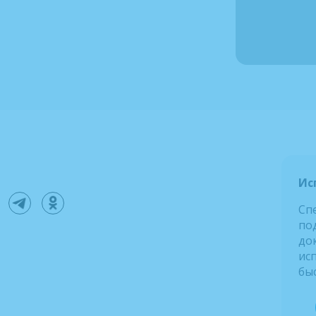
Ис
Сп
по
до
ис
бы